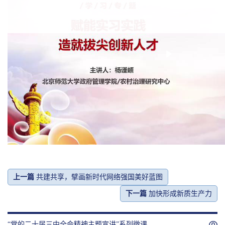
P
l
a
y
上一篇
共建共享，擘画新时代网络强国美好蓝图
V
下一篇
加快形成新质生产力
“党的二十届三中全会精神主题宣讲”系列微课