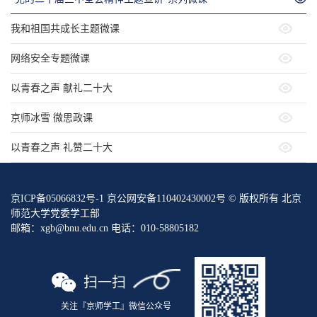
i
我和祖国共成长主题微课
d
网络安全专题微课
e
以青春之声 献礼二十大
京师冰雪 微思政课
o
以青春之声 礼赞二十大
京ICP备05066832号-1 京公网安备110402430002号 © 版权所有 北京
师范大学党委学工部
邮箱：xgb@bnu.edu.cn 电话：010-58805182
扫一扫
关注『京师学工』微信公众号