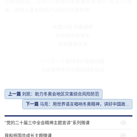
方面的研究，在PNAS等期刊发表相关领域SCI论文150余
篇，连续入选全球前2%顶尖科学家榜单。
冰雪为媒 共襄盛举
低碳制冷新技术
绿色建筑场馆
……
一个又一个蓝绿色的基础设施
向全世界传达中国的绿色信念
上一篇
刘凯：助力冬奥会地区灾害综合风险防范
下一篇
马亮：用世界语言唱响冬奥精神，讲好中国故...
“党的二十届三中全会精神主题宣讲”系列微课
我和祖国共成长主题微课