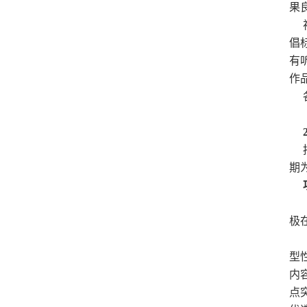
果
视
倡
有
作
各
2
按
期
项
（
极
（
型
内
点