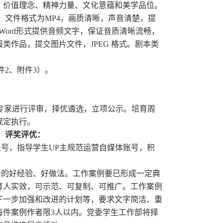
、价值理念、精神力量、文化意蕴和美学品位。
，文件格式为MP4，画质清晰，声音清楚，提
Word形式提供音频文字，保证音质清晰流畅，
作品，提交图片文件，JPEG 格式。剧本类
2、附件3）。
专家进行评审，择优遴选，立项公示。培育周
规定执行。
、评奖评优：
号，指导学生UP主规范运营自媒体账号，积
。
的好经验、好做法。工作案例要已形成一定典
育人实效，可示范、可复制、可推广。工作案例
下一步加强和改进的计划等，要求文字简洁、重
每件案例作者限3人以内。党委学生工作部将择