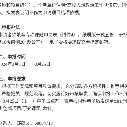
名称和项目编号），作者单位注明“高校思想政治工作队伍培训研
认。拟发表证明不作为申请项目结项依据。
.
申报办法
请者须填写专项课题申请表（附件4），纸质版一式五份，于3月
学16楼南侧204办公室），电子版按要求提交至指定邮箱。
、申报时间
24年3月1日——3月25日
、申报要求
.根据工作实际和项目具体要求，充分调动各方积极性，推荐相
.严格把关，规范流程，切实履行好审核职责，确保申报工作公
 3月25日（周一）中午12点前，将申报材料电子版发送至xssz@bn
程-创新项目/研究课题”命名。
系人：郑淼文，58804718