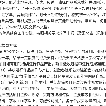
良好，能艺术地呈现、传达、叙述、演绎作品所承载的思想内涵
频类作品，片长不超过10分钟（微课作品片长不超过15分钟）
标注字幕。音频类作品，时长不超过5分钟，格式统一为MP3，以
听觉美感，可根据需要配音效或进行其他后期制作。漫画类、海报类
品，以Word形式提交脚本文档。
院系结合工作实际，按照相关要求填写申报书及汇总表（见附件
.
培育方式
照“公平公正、标准引领、质量优先、彰显特色”的原则，组织
为一年，给予一定额度的经费支持，经费支出严格按照学校有关
目培育期间持续进行作品产出，
项目验收过程中进行成果凝练
1）持续进行作品创作与产出，鼓励各院系着力建设官方媒体账
在“京师学工”等学校官方平台或自媒体平台发表正能量网络作品
2）提交创新项目工作案例，总结凝练项目开展过程中探索施行
性经验，有固定工作平台、可靠条件保障、长效工作机制和明显
容应包括项目主题和思路、实施方法和过程、主要成效和经验、
突出，字数3000字以上，可配说明图片。各单位提交数量不限，