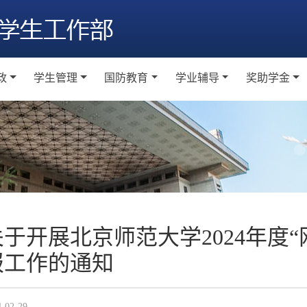
政
学生管理
国防教育
学业辅导
奖助学金
题教育
学生纪律奖惩
学生军事训练
工作通知
工作通
级建设
宿舍文化建设
军事理论课程
学业辅导室
本科生奖
会实践
日常国防教育
研究生奖
素养教育
大学生征兵
助学金
络思政
关于开展北京师范大学2024年度
越训练营
报工作的通知
4-02-29