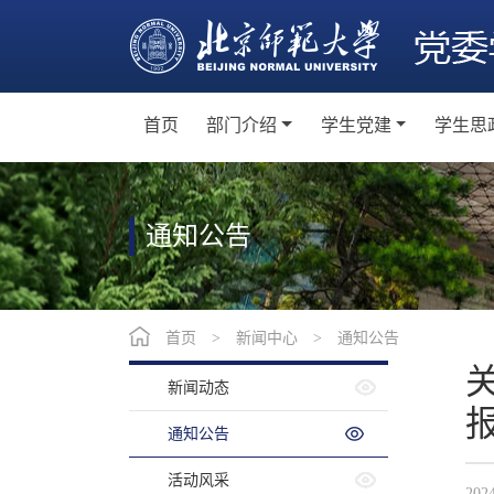
首页
部门介绍
学生党建
学生思
机构设置
学生党员教育培训
主
党群工作
学生党支部建设
班
通知公告
学生党建活动
社
学生党建工作制度
教师
首页
>
新闻中心
>
通知公告
网
新闻动态
卓
通知公告
活动风采
202