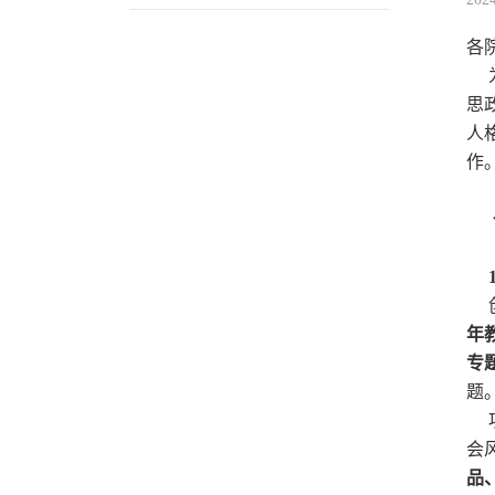
各
为
思
人
作
（
1
创
年
专
题
项
会
品