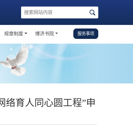
规章制度
博济书院
服务事项
知
规章制度
校园生活指南
学金
党建思政
学金
学术科研
文体活动
下载中心
“网络育人同心圆工程”申