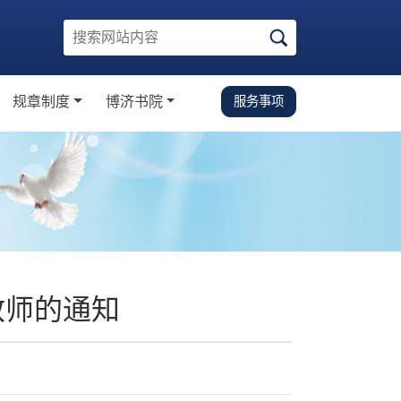
规章制度
博济书院
服务事项
知
规章制度
校园生活指南
学金
党建思政
学金
学术科研
文体活动
下载中心
教师的通知