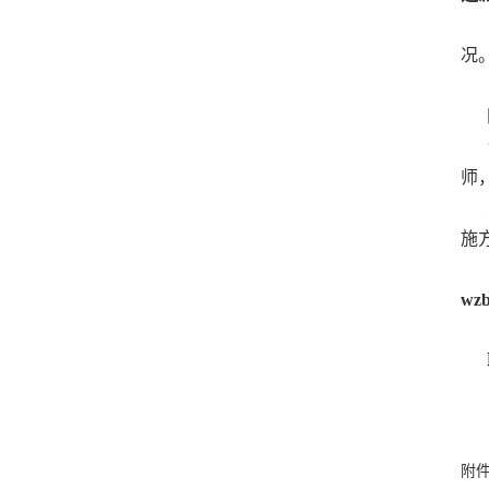
军
况
请
师
学
施
wz
联系
附