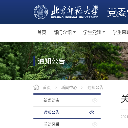
首页
部门介绍
学生党建
学生思
机构设置
学生党员教育培训
主
党群工作
学生党支部建设
班
通知公告
学生党建活动
社
学生党建工作制度
教师
首页
>
新闻中心
>
通知公告
网
新闻动态
卓
通知公告
202
活动风采