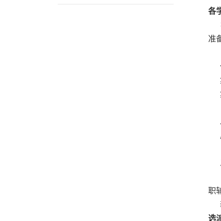
各
根
准
集
集
原
军
职
新
选