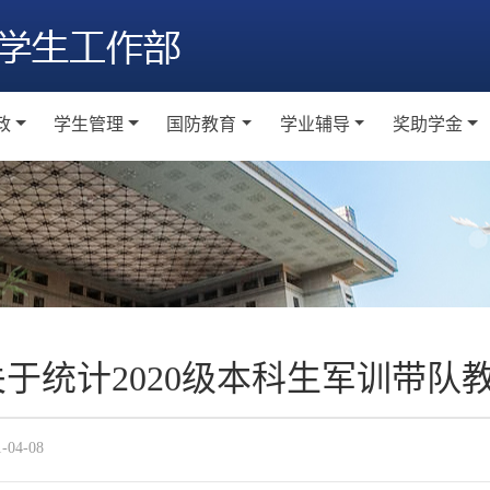
政
学生管理
国防教育
学业辅导
奖助学金
题教育
学生纪律奖惩
学生军事训练
工作通知
工作通
级建设
宿舍文化建设
军事理论课程
学业辅导室
本科生奖
会实践
日常国防教育
研究生奖
素养教育
大学生征兵
助学金
络思政
关于统计2020级本科生军训带队
越训练营
1-04-08