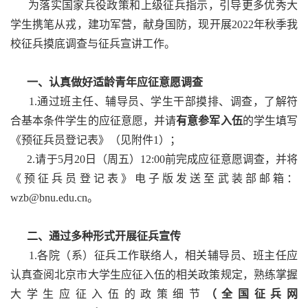
为落实国家兵役政策和上级征兵指示，引导更多优秀大
学生携笔从戎，建功军营，献身国防，现开展2022年秋季我
校征兵摸底调查与征兵宣讲工作。
一、认真做好适龄青年应征意愿调查
1.通过班主任、辅导员、学生干部摸排、调查，了解符
合基本条件学生的应征意愿，并请
有意参军入伍
的学生填写
《预征兵员登记表》（见附件1）；
2.请于5月20日（周五）12:00前完成应征意愿调查，并将
《预征兵员登记表》电子版发送至武装部邮箱：
wzb@bnu.edu.cn。
二、通过多种形式开展征兵宣传
1.各院（系）征兵工作联络人，相关辅导员、班主任应
认真查阅北京市大学生应征入伍的相关政策规定，熟练掌握
大学生应征入伍的政策细节
（全国征兵网