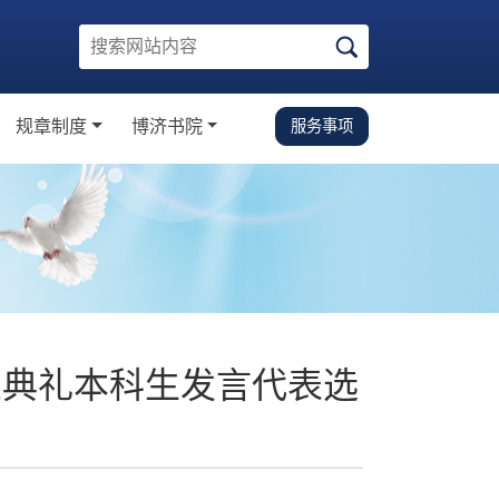
规章制度
博济书院
服务事项
知
规章制度
校园生活指南
学金
党建思政
学金
学术科研
文体活动
下载中心
毕业典礼本科生发言代表选