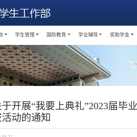
政
学生管理
国防教育
学业辅导
奖助学金
题教育
学生纪律奖惩
学生军事训练
工作通知
工作通
级建设
宿舍文化建设
军事理论课程
学业辅导室
本科生奖
会实践
日常国防教育
研究生奖
素养教育
大学生征兵
助学金
络思政
关于开展“我要上典礼”2023届
越训练营
拔活动的通知
3-04-27