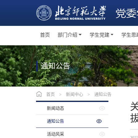
首页
部门介绍
学生党建
学生思
机构设置
学生党员教育培训
主
党群工作
学生党支部建设
班
通知公告
学生党建活动
社
学生党建工作制度
教师
首页
>
新闻中心
>
通知公告
网
新闻动态
卓
通知公告
活动风采
202