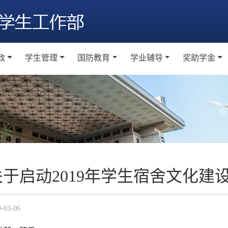
政
学生管理
国防教育
学业辅导
奖助学金
题教育
学生纪律奖惩
学生军事训练
工作通知
工作通
级建设
宿舍文化建设
军事理论课程
学业辅导室
本科生奖
会实践
日常国防教育
研究生奖
素养教育
大学生征兵
助学金
络思政
关于启动2019年学生宿舍文化建
越训练营
9-03-06