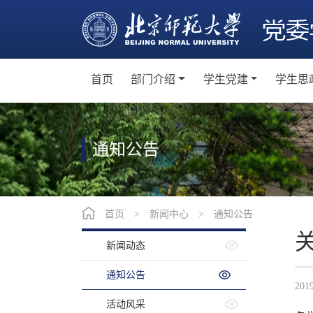
首页
部门介绍
学生党建
学生思
机构设置
学生党员教育培训
主
党群工作
学生党支部建设
班
通知公告
学生党建活动
社
学生党建工作制度
教师
首页
>
新闻中心
>
通知公告
网
新闻动态
卓
通知公告
201
活动风采