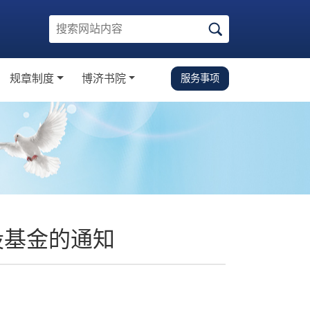
规章制度
博济书院
服务事项
知
规章制度
校园生活指南
学金
党建思政
学金
学术科研
文体活动
下载中心
设基金的通知