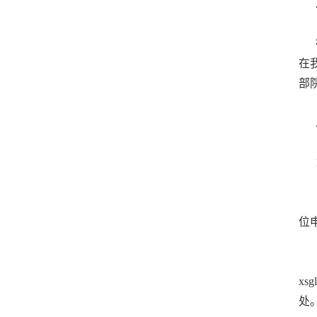
宿
在
部
1
（
位
（
xs
处