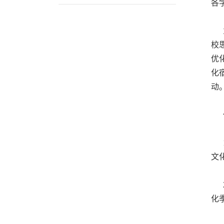
各
为
校
优
化
动
1
文
2
化