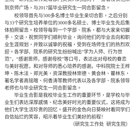
到京师广场，与2017届毕业
研究
生一同合影留念。
校领导首先与
5
00
多
名博士毕业生亲切合影，之后分别
与
33
个
研究生培养单位
的
3000
多名硕士
、博士
毕业生先后集
体拍照留念。校领导每到一个学部、院系，都与大家亲切握
手、交谈，祝贺同学们顺利毕业，询问他们的毕业去向和
职
业
生涯规划，并致以诚挚的祝福，受到在场师生们的热烈欢
迎。
各学部、院系的研究生纷纷喊出
“
学为人师、行为世
范
”
，“感谢恩师，感谢母校”等口号
，表达出对母校的眷恋
与美好祝愿，和对导师的悉心培养的感谢。中科院院士王
梓
坤、陈木法、郑光美，资深教授林崇德、黄会林、瞿林东，
著名学者高铭暄、何香涛等教师代表以及各学部、院系领导
老师也与毕业研究生一同合影留念。
毕业生合影是我校毕业生工作的重要环节，是学校与毕
业生们表达深厚感情、纪念美好时光的重要仪式
，
这将成为
他们
大学
生活珍贵的回忆。盛开的金色向日葵
映衬着同学们
自信灿烂的笑容，
昭示着毕业生们
美好
的
前程！
（研究生工作处 研究生院）