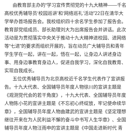
由教育部主办的“学习宣传贯彻党的十九大精神——千名
高校优秀辅导员‘校园巡讲’和‘网络巡礼’活动”
22
日在清华大
学举办首场报告会。我校组织四十余名学生参加了报告会。
教育部党组成员、部长助理刘大为出席报告会并讲话。此次
活动是为贯彻落实中央关于推动十九大精神进校园、进网络
等“七进”的要求而组织开展的，旨在动员广大辅导员和青年
学生学在一起，讲在一起，悟在一起，让身边人讲述身边
事、用身边事教育身边人，促进自我学习，深化自我教育、
实现自我成长。
五位优秀辅导员为北京高校近千名学生代表作了宣讲报
告。十九大代表、全国辅导员年度人物徐川的宣讲主题是
《观测党代会的若干角度》，十九大代表、全国辅导员年度
人物陈小花的宣讲主题是《不忘初心终绽放，牢记使命续华
章》，全国辅导员年度人物曲建武的宣讲主题是《坚定理想
继往开来在为人民利益不懈的奋斗中书写人生华章》、全国
辅导员年度人物汪雨申的宣讲主题是《中国走进新时代 青