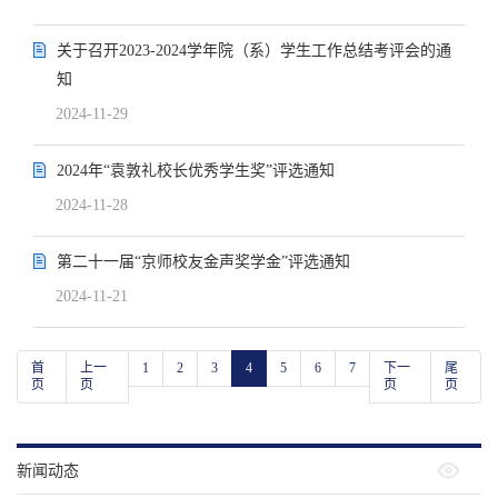
关于召开2023-2024学年院（系）学生工作总结考评会的通
知
2024-11-29
2024年“袁敦礼校长优秀学生奖”评选通知
2024-11-28
第二十一届“京师校友金声奖学金”评选通知
2024-11-21
首
上一
1
2
3
4
5
6
7
下一
尾
页
页
页
页
新闻动态